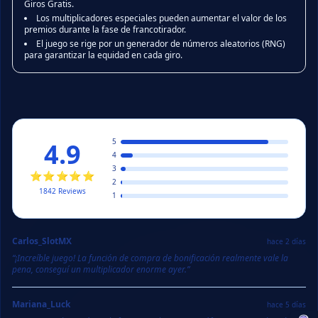
Giros Gratis.
Los multiplicadores especiales pueden aumentar el valor de los
premios durante la fase de francotirador.
El juego se rige por un generador de números aleatorios (RNG)
para garantizar la equidad en cada giro.
5
4.9
4
3
⭐⭐⭐⭐⭐
2
1842 Reviews
1
Carlos_SlotMX
hace 2 días
“¡Increíble juego! La función de compra de bonificación realmente vale la
pena, conseguí un multiplicador enorme ayer.”
Mariana_Luck
hace 5 días