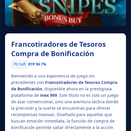
▶
Francotiradores de Tesoros
Compra de Bonificación
PG Soft
RTP 96.7%
Bienvenido a una experiencia de juego sin
precedentes con
Francotiradores de Tesoros Compra
de Bonificación
, disponible ahora en la prestigiosa
plataforma de
mex 999
. Este título no es solo un juego
de azar convencional, sino una aventura táctica donde
la precisión y la suerte se encuentran para ofrecer
recompensas masivas. Diseñado para aquellos que
buscan emoción inmediata, la función de compra de
bonificación permite saltar directamente a la acción