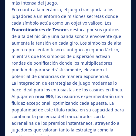
más intensa del juego.
En cuanto a la mecánica, el juego transporta a los
jugadores a un entorno de misiones secretas donde
cada símbolo actúa como un objetivo valioso. Los
Francotiradores de Tesoros
destaca por sus gráficos
de alta definición y una banda sonora envolvente que
aumenta la tensión en cada giro. Los símbolos de alta
gama representan tesoros antiguos y equipo táctico,
mientras que los símbolos de dispersión activan
rondas de bonificación donde los multiplicadores
pueden dispararse drásticamente, elevando el
potencial de ganancias de manera exponencial.
La integración de estrategias de juego modernas lo
hace ideal para los entusiastas de los casinos en línea.
Al jugar en
mex 999
, los usuarios experimentarán una
fluidez excepcional, optimizando cada apuesta. La
popularidad de este título radica en su capacidad para
combinar la paciencia del francotirador con la
adrenalina de los premios instantáneos, atrayendo a
jugadores que valoran tanto la estrategia como la