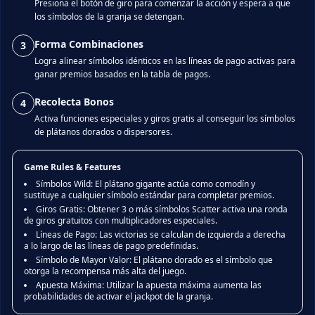
Presiona el botón de giro para comenzar la acción y espera a que
los símbolos de la granja se detengan.
Forma Combinaciones
3
Logra alinear símbolos idénticos en las líneas de pago activas para
ganar premios basados en la tabla de pagos.
Recolecta Bonos
4
Activa funciones especiales y giros gratis al conseguir los símbolos
de plátanos dorados o dispersores.
Game Rules & Features
Símbolos Wild: El plátano gigante actúa como comodín y
sustituye a cualquier símbolo estándar para completar premios.
Giros Gratis: Obtener 3 o más símbolos Scatter activa una ronda
de giros gratuitos con multiplicadores especiales.
Líneas de Pago: Las victorias se calculan de izquierda a derecha
a lo largo de las líneas de pago predefinidas.
Símbolo de Mayor Valor: El plátano dorado es el símbolo que
otorga la recompensa más alta del juego.
Apuesta Máxima: Utilizar la apuesta máxima aumenta las
probabilidades de activar el jackpot de la granja.