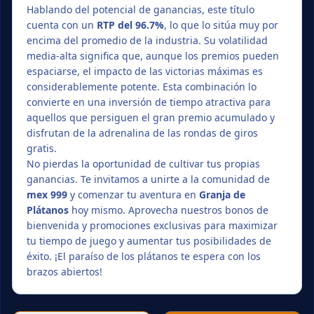
Hablando del potencial de ganancias, este título
cuenta con un
RTP del 96.7%
, lo que lo sitúa muy por
encima del promedio de la industria. Su volatilidad
media-alta significa que, aunque los premios pueden
espaciarse, el impacto de las victorias máximas es
considerablemente potente. Esta combinación lo
convierte en una inversión de tiempo atractiva para
aquellos que persiguen el gran premio acumulado y
disfrutan de la adrenalina de las rondas de giros
gratis.
No pierdas la oportunidad de cultivar tus propias
ganancias. Te invitamos a unirte a la comunidad de
mex 999
y comenzar tu aventura en
Granja de
Plátanos
hoy mismo. Aprovecha nuestros bonos de
bienvenida y promociones exclusivas para maximizar
tu tiempo de juego y aumentar tus posibilidades de
éxito. ¡El paraíso de los plátanos te espera con los
brazos abiertos!