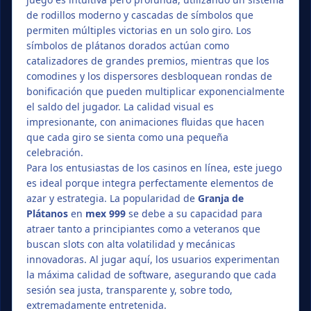
de rodillos moderno y cascadas de símbolos que
permiten múltiples victorias en un solo giro. Los
símbolos de plátanos dorados actúan como
catalizadores de grandes premios, mientras que los
comodines y los dispersores desbloquean rondas de
bonificación que pueden multiplicar exponencialmente
el saldo del jugador. La calidad visual es
impresionante, con animaciones fluidas que hacen
que cada giro se sienta como una pequeña
celebración.
Para los entusiastas de los casinos en línea, este juego
es ideal porque integra perfectamente elementos de
azar y estrategia. La popularidad de
Granja de
Plátanos
en
mex 999
se debe a su capacidad para
atraer tanto a principiantes como a veteranos que
buscan slots con alta volatilidad y mecánicas
innovadoras. Al jugar aquí, los usuarios experimentan
la máxima calidad de software, asegurando que cada
sesión sea justa, transparente y, sobre todo,
extremadamente entretenida.