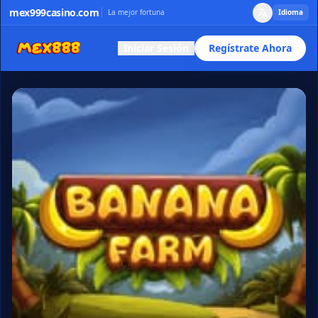
mex999casino.com
La mejor fortuna
Idioma
Iniciar Sesión
Regístrate Ahora