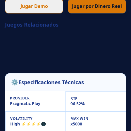
Jugar Demo
Jugar por Dinero Real
Juegos Relacionados
⚙️
Especificaciones Técnicas
PROVIDER
RTP
Pragmatic Play
96.52%
VOLATILITY
MAX WIN
High ⚡⚡⚡⚡🌑
x5000