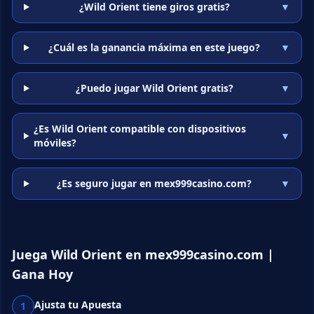
¿Wild Orient tiene giros gratis?
▼
¿Cuál es la ganancia máxima en este juego?
▼
¿Puedo jugar Wild Orient gratis?
▼
¿Es Wild Orient compatible con dispositivos
▼
móviles?
¿Es seguro jugar en mex999casino.com?
▼
Juega Wild Orient en mex999casino.com |
Gana Hoy
Ajusta tu Apuesta
1