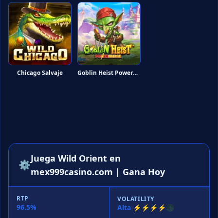
Chicago Salvaje
Goblin Heist Powernudge™
Juega Wild Orient en
⚙️
mex999casino.com | Gana Hoy
RTP
VOLATILITY
96.5%
Alta ⚡⚡⚡⚡🌑