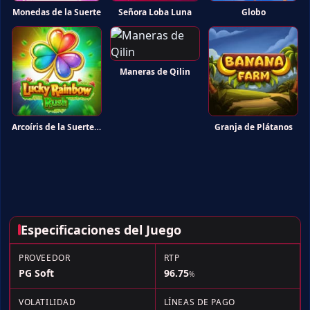
Monedas de la Suerte
Señora Loba Luna
Globo
Maneras de Qilin
Arcoíris de la Suerte Explosiva
Granja de Plátanos
Especificaciones del Juego
PROVEEDOR
RTP
PG Soft
96.75
%
VOLATILIDAD
LÍNEAS DE PAGO