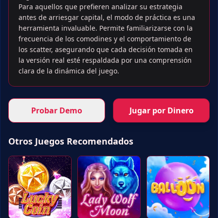
Para aquellos que prefieren analizar su estrategia
antes de arriesgar capital, el modo de práctica es una
herramienta invaluable. Permite familiarizarse con la
frecuencia de los comodines y el comportamiento de
los scatter, asegurando que cada decisión tomada en
la versión real esté respaldada por una comprensión
clara de la dinámica del juego.
Probar Demo
Jugar por Dinero
Otros Juegos Recomendados