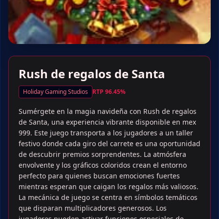
▶
Rush de regalos de Santa
Holiday Gaming Studios
RTP 96.45%
Sumérgete en la magia navideña con Rush de regalos
de Santa, una experiencia vibrante disponible en mex
999. Este juego transporta a los jugadores a un taller
festivo donde cada giro del carrete es una oportunidad
de descubrir premios sorprendentes. La atmósfera
envolvente y los gráficos coloridos crean el entorno
perfecto para quienes buscan emociones fuertes
mientras esperan que caigan los regalos más valiosos.
La mecánica de juego se centra en símbolos temáticos
que disparan multiplicadores generosos. Los
jugadores pueden activar funciones especiales de